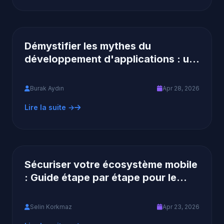
Démystifier les mythes du
développement d'applications : un
regard sur la philosophie produit de
Frontguard
Burak Aydın
Apr 28, 2026
Lire la suite →
Sécuriser votre écosystème mobile
: Guide étape par étape pour le
déploiement d'applications de
communication en 2026
Selin Korkmaz
Apr 23, 2026