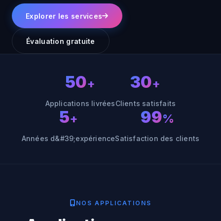
Explorer les services
Évaluation gratuite
50
30
+
+
Applications livrées
Clients satisfaits
5
99
+
%
Années d&#39;expérience
Satisfaction des clients
NOS APPLICATIONS