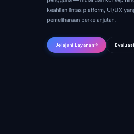
pengguna — mulai dari konsep hi
keahlian lintas platform, UI/UX yang
pemeliharaan berkelanjutan.
Jelajahi Layanan
Evaluasi