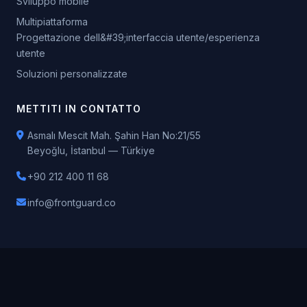
Sviluppo mobile
Multipiattaforma
Progettazione dell&#39;interfaccia utente/esperienza
utente
Soluzioni personalizzate
METTITI IN CONTATTO
Asmalı Mescit Mah. Şahin Han No:21/55
Beyoğlu, İstanbul — Türkiye
+90 212 400 11 68
info@frontguard.co
© 2026 FRONTGUARD BİLİŞİM HİZMETLERİ VE TİCARET LİMİTED
ŞİRKETİ. All rights reserved.