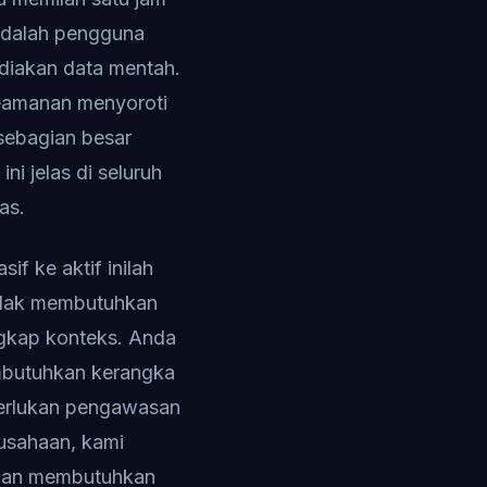
adalah pengguna
diakan data mentah.
keamanan menyoroti
 sebagian besar
i jelas di seluruh
as.
sif ke aktif inilah
tidak membutuhkan
gkap konteks. Anda
mbutuhkan kerangka
erlukan pengawasan
rusahaan, kami
 dan membutuhkan