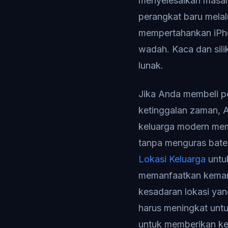
menyelesaikan masal
perangkat baru melal
mempertahankan iPhon
wadah. Kaca dan sili
lunak.
Jika Anda membeli p
ketinggalan zaman, 
keluarga modern mem
tanpa menguras bate
Lokasi Keluarga
untuk
memanfaatkan kemamp
kesadaran lokasi yan
harus meningkat unt
untuk memberikan ke