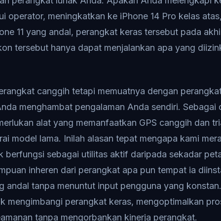
ah perangkat lunak Anda. Apakah Anda melengkapi k
ui operator, meningkatkan ke iPhone 14 Pro kelas atas
e 11 yang andal, perangkat keras tersebut pada akhi
kon tersebut hanya dapat menjalankan apa yang diizin
erangkat canggih tetapi memuatnya dengan perangkat
Anda menghambat pengalaman Anda sendiri. Sebagai 
erlukan alat yang memanfaatkan GPS canggih dan tria
rai model lama. Inilah alasan tepat mengapa kami me
 berfungsi sebagai utilitas aktif daripada sekadar peta 
uan inheren dari perangkat apa pun tempat ia diinst
g andal tanpa menuntut input pengguna yang konstan.
uk mengimbangi perangkat keras, mengoptimalkan pros
amanan tanpa mengorbankan kinerja perangkat.