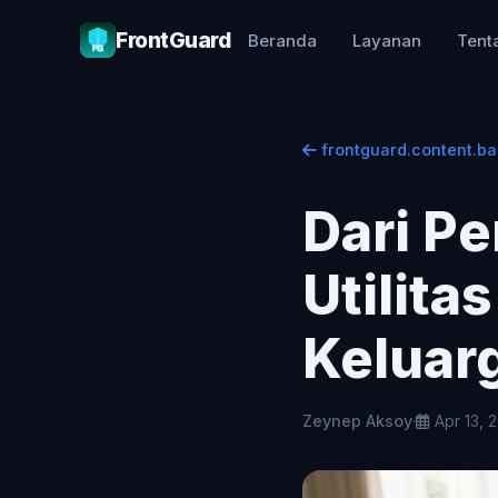
FrontGuard
Beranda
Layanan
Tent
frontguard.content.ba
Dari Pe
Utilita
Keluar
Zeynep Aksoy
·
Apr 13, 