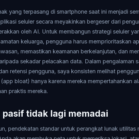
ak yang terpasang di smartphone saat ini menjadi se
likasi seluler secara meyakinkan bergeser dari pengu
igerakkan oleh AI. Untuk membangun strategi seluler yan
amatan keluarga, pengguna harus memprioritaskan ap
wasan, memastikan keamanan berkelanjutan, dan m
daripada sekadar pelacakan data. Dalam pengalaman s
dan retensi pengguna, saya konsisten melihat penggu
 (app bloat) hanya karena mereka mempertahankan ala
han praktis mereka.
pasif tidak lagi memadai
n, pendekatan standar untuk perangkat lunak utilitas 
 Anda akan membuka peta untuk memeriksa lokasi, ata