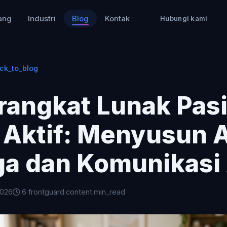
ang
Industri
Blog
Kontak
Hubungi kami
ck_to_blog
rangkat Lunak Pasi
s Aktif: Menyusun A
ga dan Komunikasi
2026
6 frontguard.content.min_read