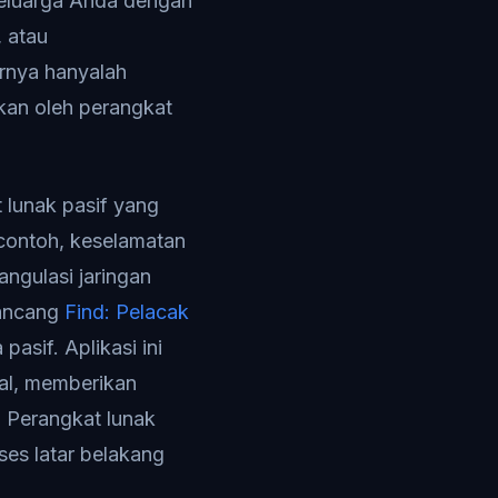
eluarga Anda dengan
, atau
rnya hanyalah
kan oleh perangkat
 lunak pasif yang
contoh, keselamatan
ngulasi jaringan
rancang
Find: Pelacak
pasif. Aplikasi ini
al, memberikan
 Perangkat lunak
es latar belakang