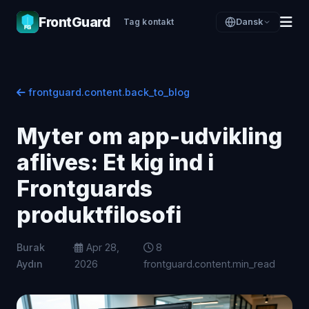
FrontGuard
Tag kontakt
Dansk
frontguard.content.back_to_blog
Myter om app-udvikling
aflives: Et kig ind i
Frontguards
produktfilosofi
Burak
·
Apr 28,
8
Aydın
2026
frontguard.content.min_read