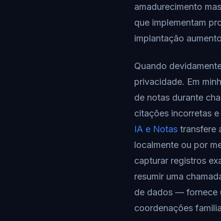
amadurecimento mass
que implementam proc
implantação aumentou
Quando devidamente a
privacidade. Em minh
de notas durante cha
citações incorretas e
IA e Notas
transfere 
localmente ou por m
capturar registros e
resumir uma chamada
de dados — fornece u
coordenações famili