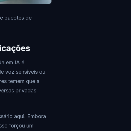
de pacotes de
nicações
da em IA é
de voz sensíveis ou
ores temem que a
versas privadas
ssário aqui. Embora
isso forçou um