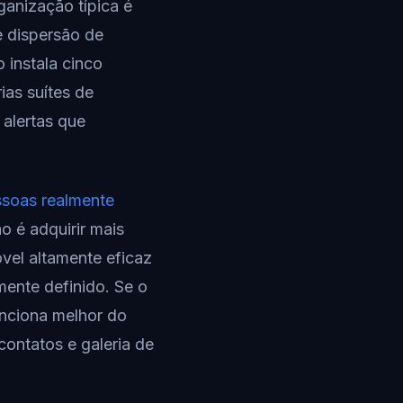
ganização típica é
e dispersão de
instala cinco
ias suítes de
 alertas que
ssoas realmente
ão é adquirir mais
óvel altamente eficaz
mente definido. Se o
unciona melhor do
contatos e galeria de