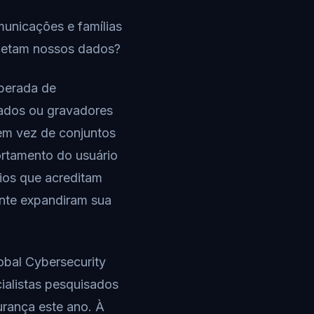
municações e famílias
oletam nossos dados?
iberada de
cados ou gravadores
em vez de conjuntos
ortamento do usuário
rios que acreditam
ente expandiram sua
bal Cybersecurity
ialistas pesquisados
gurança este ano. À