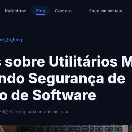
Indústrias
Blog
Contato
Entre em contato
ck_to_blog
 sobre Utilitários 
ndo Segurança de
o de Software
26
8 frontguard.content.min_read