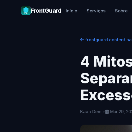
FrontGuard
Início
Serviços
Sobre
frontguard.content.ba
4 Mitos
Separa
Excess
Kaan Demir
·
Mar 29, 20