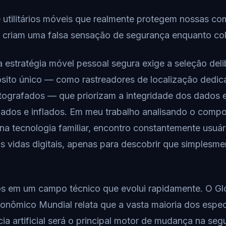
e utilitários móveis que realmente protegem nossas co
 criam uma falsa sensação de segurança enquanto c
 estratégia móvel pessoal segura exige a seleção del
ósito único — como rastreadores de localização dedi
tografados — que priorizam a integridade dos dados 
zados e inflados. Em meu trabalho analisando o comp
 na tecnologia familiar, encontro constantemente usuá
s vidas digitais, apenas para descobrir que simplesm
s em um campo técnico que evolui rapidamente. O Glo
nômico Mundial relata que a vasta maioria dos espec
cia artificial será o principal motor de mudança na se