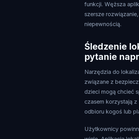
funkcji. Węższa apli
szersze rozwiązanie,
niepewnością.
Śledzenie lo
pytanie nap
Narzędzia do lokaliza
związane z bezpiecz
dzieci mogą chcieć s
czasem korzystają z 
odbioru kogoś lub p
Użytkownicy powinni
wiele. Aplikacja lok