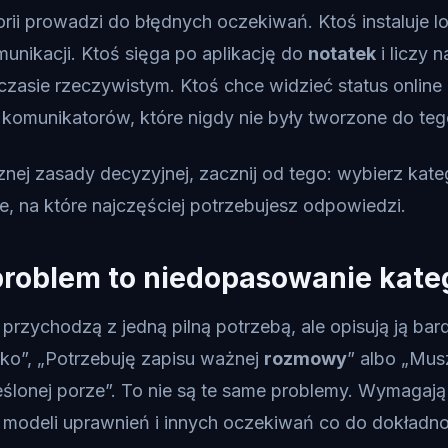
orii prowadzi do błędnych oczekiwań. Ktoś instaluje lo
munikacji. Ktoś sięga po aplikację do
notatek
i liczy n
 czasie rzeczywistym. Ktoś chce widzieć status online
komunikatorów, które nigdy nie były tworzone do teg
nej zasady decyzyjnej, zacznij od tego: wybierz katego
, na które najczęściej potrzebujesz odpowiedzi.
roblem to niedopasowanie kateg
rzychodzą z jedną pilną potrzebą, ale opisują ją bar
ko”, „Potrzebuję zapisu ważnej
rozmowy
” albo „Mus
reślonej porze”. To nie są te same problemy. Wymagaj
 modeli uprawnień i innych oczekiwań co do dokładno