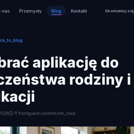
 nas
Przemysły
Blog
Kontakt
Skontaktuj się
ck_to_blog
rać aplikację do
czeństwa rodziny i
kacji
2026
11 frontguard.content.min_read