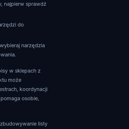
by, najpierw sprawdź
arzędzi do
wybieraj narzędzia
owania.
pisy w sklepach z
uktu może
strach, koordynacji
e pomaga osobie,
rozbudowywanie listy