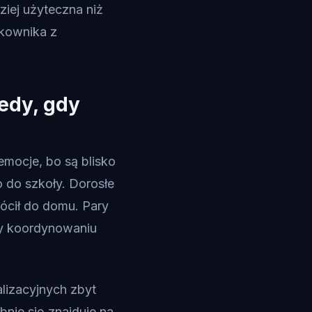
ziej użyteczna niż
tkownika z
tedy, gdy
emocje, bo są blisko
 do szkoły. Dorosłe
ócił do domu. Pary
rzy koordynowaniu
lizacyjnych zbyt
bnie się znajduje na