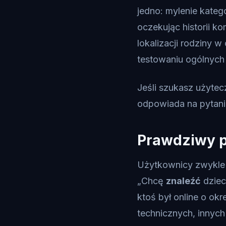
jedno: mylenie kateg
oczekując historii ko
lokalizacji rodziny w
testowaniu ogólnych 
Jeśli szukasz użytecz
odpowiada na pytanie
Prawdziwy p
Użytkownicy zwykle p
„Chcę
znaleźć
dziec
ktoś był online o ok
technicznych, innych