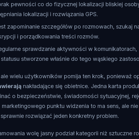
 brak pewności co do fizycznej lokalizacji bliskiej oso
ępniania lokalizacji i rozwiązania GPS.
jest zapominanie szczegółów po rozmowach, szukaj n
krypcji i porządkowania treści rozmów.
 regularne sprawdzanie aktywności w komunikatorach, 
 statusu stworzone właśnie do tego wąskiego zastos
 ale wielu użytkowników pomija ten krok, ponieważ o
awierają
nakładające się obietnice. Jedna karta prod
ać o bezpieczeństwie, świadomości sytuacyjnej, reje
. Z marketingowego punktu widzenia to ma sens, ale ni
 sprawnie rozwiązać jeden konkretny problem.
amowania wolę jasny podział kategorii niż sztuczne 