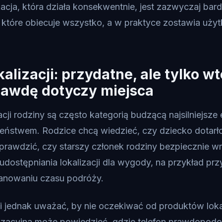
kacja, która działa konsekwentnie, jest zazwyczaj bard
 które obiecuje wszystko, a w praktyce zostawia uży
kalizacji: przydatne, ale tylko w
rawdę dotyczy miejsca
cji rodziny są często kategorią budzącą najsilniejsze 
eństwem. Rodzice chcą wiedzieć, czy dziecko dotarło
prawdzić, czy starszy członek rodziny bezpiecznie wr
udostępniania lokalizacji dla wygody, na przykład p
lanowaniu czasu podróży.
 jednak uważać, by nie oczekiwać od produktów loka
alizacyjna może powiedzieć, gdzie telefon prawdopodo