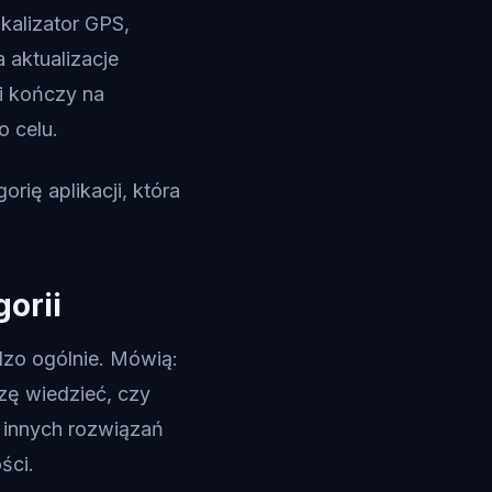
kalizator GPS,
a aktualizacje
 i kończy na
o celu.
rię aplikacji, która
orii
dzo ogólnie. Mówią:
zę wiedzieć, czy
ą innych rozwiązań
ści.