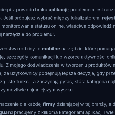
cierpi z powodu braku
aplikacji
; problemem jest racz
. Jeśli próbujesz wybrać między lokalizatorem,
rejes
o monitorowania statusu online, właściwa odpowiedź ni
uj narzędzie do problemu”.
czeństwa rodziny to
mobilne
narzędzie, które poma
cję, szczegóły komunikacji lub wzorce aktywności onl
. Z mojego doświadczenia w tworzeniu produktów m
 że użytkownicy podejmują lepsze decyzje, gdy przes
zą listę funkcji, a zaczynają pytać, która kategoria naj
zy możliwie najmniejszym wysiłku.
naczenie dla każdej
firmy
działającej w tej branży, a d
guard
pracujemy z kilkoma kategoriami aplikacji i wi