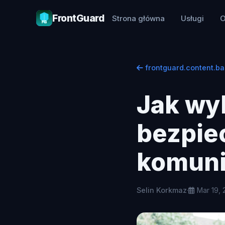
FrontGuard
Strona główna
Usługi
O
frontguard.content.ba
Jak wyb
bezpie
komuni
Selin Korkmaz
·
Mar 19, 