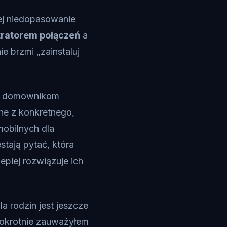
ej niedopasowanie
tratorem połączeń
a
e brzmi „zainstaluj
ga domownikom
ine z konkretnego,
obilnych dla
tają pytać, która
lepiej rozwiązuje ich
la rodzin jest jeszcze
elokrotnie zauważyłem