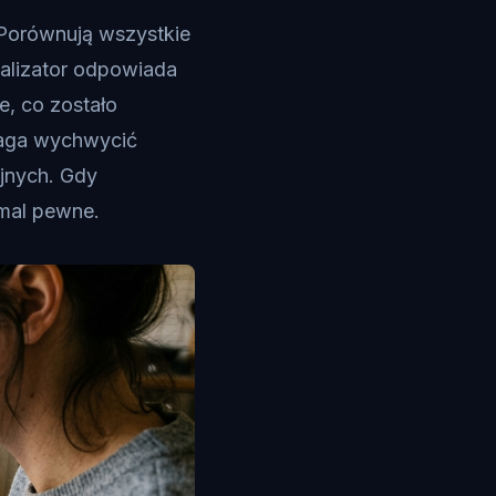
. Porównują wszystkie
okalizator odpowiada
e, co zostało
maga wychwycić
jnych. Gdy
emal pewne.