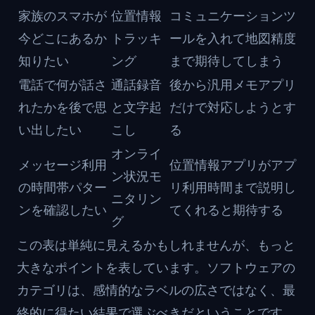
家族のスマホが
位置情報
コミュニケーションツ
今どこにあるか
トラッキ
ールを入れて地図精度
知りたい
ング
まで期待してしまう
電話で何が話さ
通話録音
後から汎用メモアプリ
れたかを後で思
と文字起
だけで対応しようとす
い出したい
こし
る
オンライ
メッセージ利用
位置情報アプリがアプ
ン状況モ
の時間帯パター
リ利用時間まで説明し
ニタリン
ンを確認したい
てくれると期待する
グ
この表は単純に見えるかもしれませんが、もっと
大きなポイントを表しています。ソフトウェアの
カテゴリは、感情的なラベルの広さではなく、最
終的に得たい結果で選ぶべきだということです。