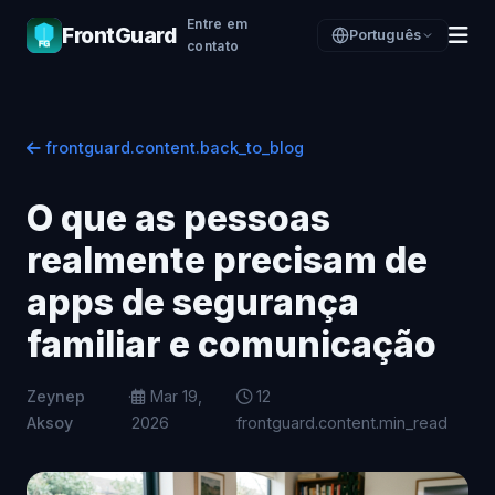
Entre em
FrontGuard
Português
contato
frontguard.content.back_to_blog
O que as pessoas
realmente precisam de
apps de segurança
familiar e comunicação
Zeynep
·
Mar 19,
12
Aksoy
2026
frontguard.content.min_read