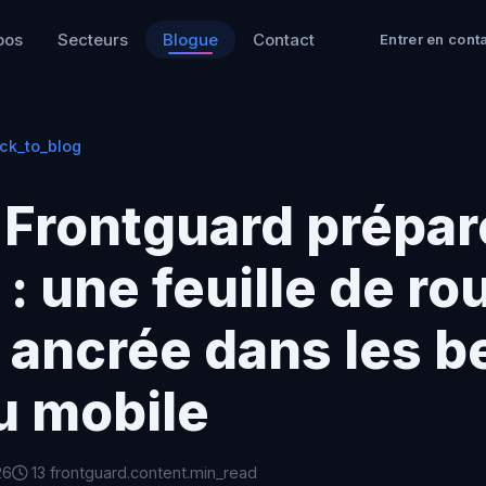
pos
Secteurs
Blogue
Contact
Entrer en cont
ck_to_blog
 Frontguard prépar
 : une feuille de ro
 ancrée dans les b
u mobile
26
13 frontguard.content.min_read