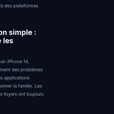
u’à des plateformes
on simple :
 les
 un
iPhone 14
,
olvent des problèmes
es applications
nner la famille. Les
es foyers ont toujours