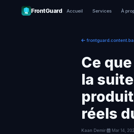
FrontGuard
Accueil
Services
À pro
frontguard.content.ba
Ce que
la suite
produit
réels d
Kaan Demir
·
Mar 14, 20