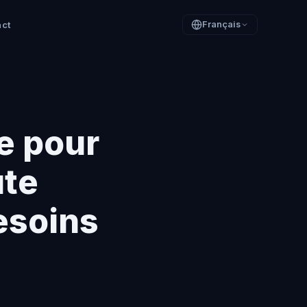
act
Français
e pour
ute
esoins