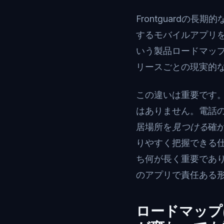
Frontguard
するモバイルアプリ
いう製品ロードマッ
リースごとの現実的
この違いは重要です
はありません。電話
居場所を
見つける
確
りやすく把握できる仕
ち何が長く重要であ
のアプリで責任ある
ロードマップ