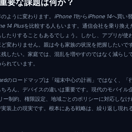
重要な課題は何か？
年のように変わります。
iPhone 11
から
iPhone 14
へ買い
ne 14 Plus
を比較する人もいます。通信会社を乗り換え
処したりすることもあるでしょう。しかし、アプリが使
ほど変わりません。親は今も家族の状況を把握したいで
に残したい。家庭では、混乱を増やすのではなく減らし
められています。
tguardのロードマップは「端末中心の計画」ではなく、
もちろん、デバイスの違いは重要です。現代のモバイル
テリー制約、権限設定、地域ごとのポリシーに対応しなけ
で実装上の現実です。根本にある戦略は、繰り返し現れ