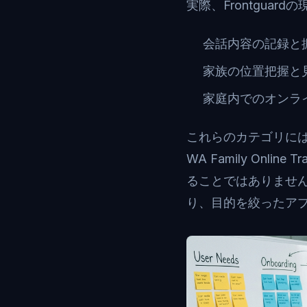
実際、Frontgua
会話内容の記録と
家族の位置把握と
家庭内でのオンラ
これらのカテゴリには、AI Not
WA Family On
ることではありませ
り、目的を絞ったア