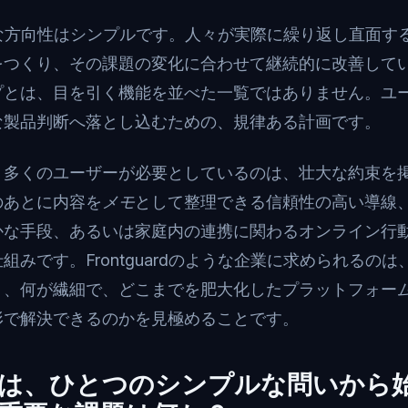
の長期的な方向性はシンプルです。人々が実際に繰り返し直面
をつくり、その課題の変化に合わせて継続的に改善して
プとは、目を引く機能を並べた一覧ではありません。ユ
な製品判断へ落とし込むための、規律ある計画です。
。多くのユーザーが必要としているのは、壮大な約束を
のあとに内容を
メモ
として整理できる信頼性の高い導線
かな手段、あるいは家庭内の連携に関わるオンライン行
組みです。Frontguardのような企業に求められるの
り、何が繊細で、どこまでを肥大化したプラットフォー
形で解決できるのかを見極めることです。
は、ひとつのシンプルな問いから