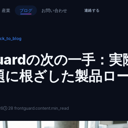
産業
ブログ
お問い合わせ
連絡する
ck_to_blog
tguardの次の一手：
題に根ざした製品ロ
26
28 frontguard.content.min_read