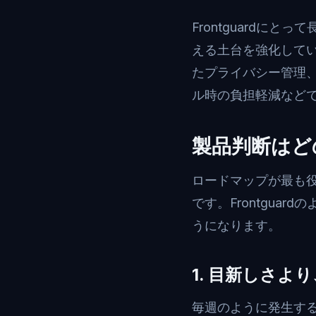
Frontguard
える土台を強化して
たプライバシー管理
ル時の負担軽減など
製品判断はど
ロードマップが最も
です。Frontgu
うになります。
1. 目新しさ
毎週のように発生す