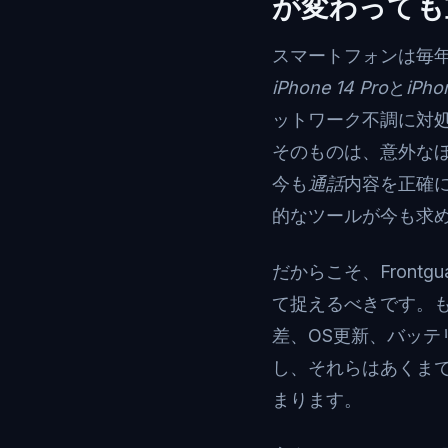
が変わっても
スマートフォンは毎
iPhone 14 Pro
と
iPho
ットワーク不調に対
そのものは、意外な
今も
通話
内容を正確
的なツールが今も求
だからこそ、Fron
て捉えるべきです。
差、OS更新、バッ
し、それらはあくま
まります。