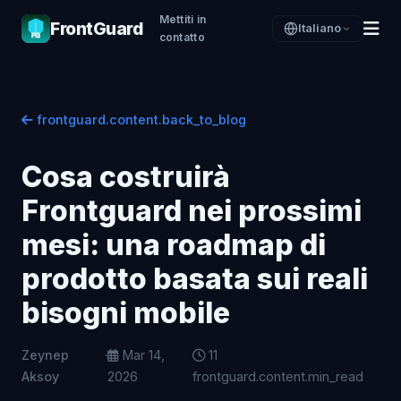
Mettiti in
FrontGuard
Italiano
contatto
frontguard.content.back_to_blog
Cosa costruirà
Frontguard nei prossimi
mesi: una roadmap di
prodotto basata sui reali
bisogni mobile
Zeynep
·
Mar 14,
11
Aksoy
2026
frontguard.content.min_read