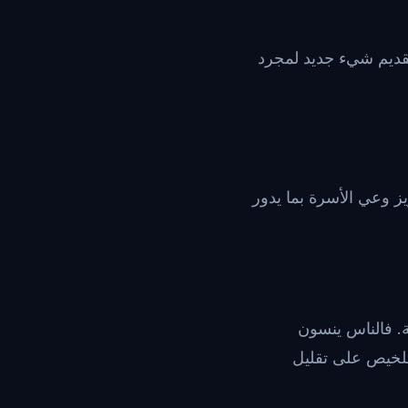
قديم شيء جديد لمجرد
ز وعي الأسرة بما يدور
ية. فالناس ينسون
لتلخيص على تقليل