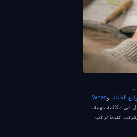
..
، و
When:
قيل في مكالمة مهمة،
إنترنت عندما ترغب