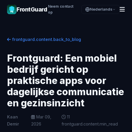
Neem contact
FrontGuard
Nederlands
op
frontguard.content.back_to_blog
Frontguard: Een mobiel
bedrijf gericht op
praktische apps voor
dagelijkse communicatie
en gezinsinzicht
Kaan
·
Mar 09,
11
Demir
2026
frontguard.content.min_read