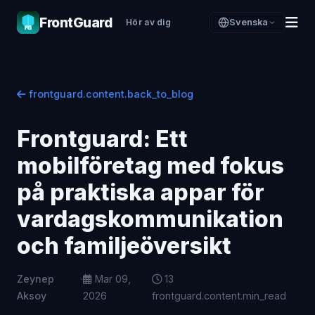
FrontGuard
Hör av dig
Svenska
frontguard.content.back_to_blog
Frontguard: Ett
mobilföretag med fokus
på praktiska appar för
vardagskommunikation
och familjeöversikt
Zeynep
·
Mar 09,
13
Aksoy
2026
frontguard.content.min_read