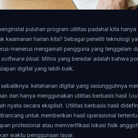
enginstal puluhan program utilitas padahal kita hany
tuk keamanan harian kita? Sebagai peneliti teknologi 
ya terus-menerus mengamati pengguna yang tenggelam
u
software bloat
. Mitos yang beredar adalah bahwa port
siapan digital yang lebih baik.
 sebaliknya: ketahanan digital yang sesungguhnya me
n dan hanya menggunakan utilitas berbasis hasil (
ou
 nyata secara eksplisit. Utilitas berbasis hasil didefi
g dirancang untuk memberikan hasil operasional tertent
pan profesional atau memverifikasi lokasi fisik angg
an waktu penggunaan layar.