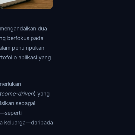
a mengandalkan dua
yang berfokus pada
 dalam penumpukan
ofolio aplikasi yang
merlukan
tcome-driven
) yang
nisikan sebagai
u—seperti
ota keluarga—daripada