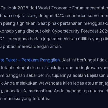
y Outlook 2026 dari World Economic Forum mencatat 
aan senjata siber, dengan 94% responden survei me
 paling signifikan. Saat pihak pertahanan menggunak
konsep yang disebut oleh Cybersecurity Forecast 202
C"—pengguna harian juga memerlukan utilitas yang di
i pribadi mereka dengan aman.
te Taker - Perekam Panggilan
. Alat ini berfungsi tida
r, tetapi sebagai sistem transkripsi dan peringkasan y
panggilan sekaliber ini, tujuannya adalah kejelasan
Baik Anda melakukan wawancara klien lepas atau menj
ng, pencatat AI memastikan Anda menangkap nuansa d
n manusia yang terbatas.