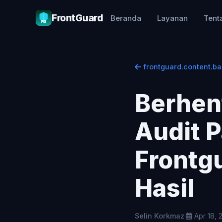
FrontGuard
Beranda
Layanan
Tent
frontguard.content.ba
Berhen
Audit P
Frontg
Hasil
Selin Korkmaz
·
Apr 18, 