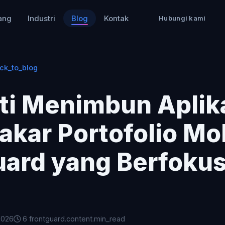
ang
Industri
Blog
Kontak
Hubungi kami
ck_to_blog
ti Menimbun Aplika
akar Portofolio Mo
uard yang Berfoku
2026
6 frontguard.content.min_read