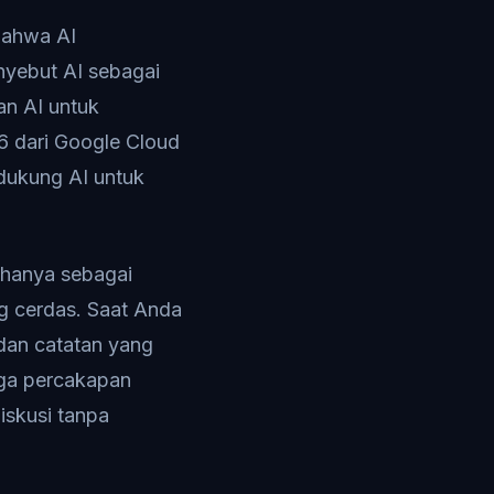
bahwa AI
nyebut AI sebagai
an AI untuk
6 dari Google Cloud
dukung AI untuk
k hanya sebagai
ang cerdas. Saat Anda
 dan catatan yang
aga percakapan
iskusi tanpa