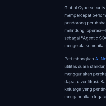
Global Cybersecurit
mempercepat perlomb
pendorong perubahan
melindungi operasi—
sebagai "Agentic SO
mengelola komunikas
Pertimbangkan
AI No
utilitas suara standa
menggunakan perekam 
dapat diverifikasi. 
keluarga yang penti
mengandalkan ingata