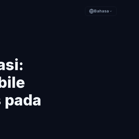
Bahasa
si:
bile
s pada