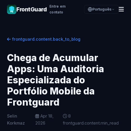
Entre em
FrontGuard
Português
contato
frontguard.content.back_to_blog
Chega de Acumular
Apps: Uma Auditoria
Especializada do
Portfólio Mobile da
Frontguard
Selin
·
Apr 18,
8
Korkmaz
2026
frontguard.content.min_read