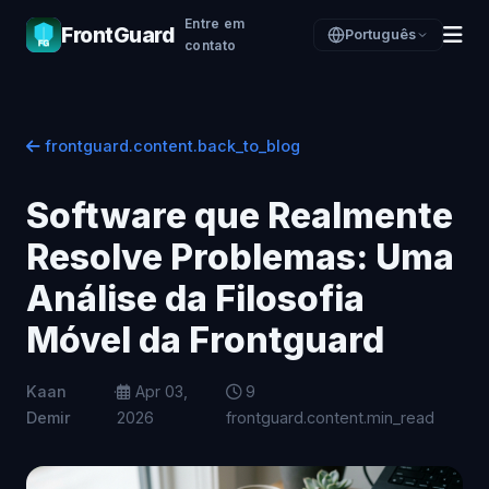
Entre em
FrontGuard
Português
contato
frontguard.content.back_to_blog
Software que Realmente
Resolve Problemas: Uma
Análise da Filosofia
Móvel da Frontguard
Kaan
·
Apr 03,
9
Demir
2026
frontguard.content.min_read