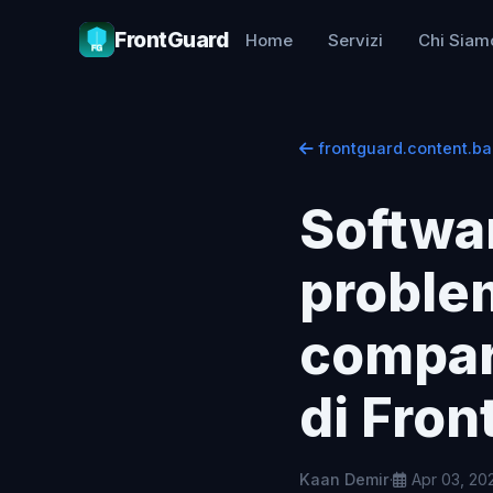
FrontGuard
Home
Servizi
Chi Siam
frontguard.content.ba
Softwar
proble
compara
di Fron
Kaan Demir
·
Apr 03, 20