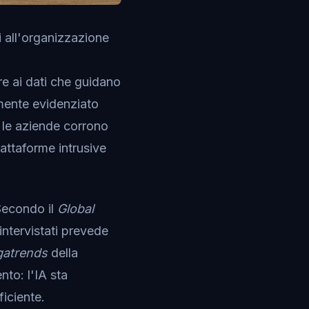
 all'organizzazione
e ai dati che guidano
ente evidenziato
 le aziende corrono
iattaforme intrusive
 Secondo il
Global
ntervistati prevede
atrends
della
to: l'IA sta
ficiente.