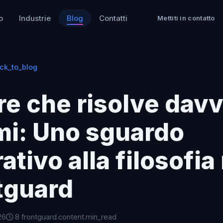
o
Industrie
Blog
Contatti
Mettiti in contatto
ck_to_blog
e che risolve davv
mi: Uno sguardo
tivo alla filosofia
tguard
26
8 frontguard.content.min_read