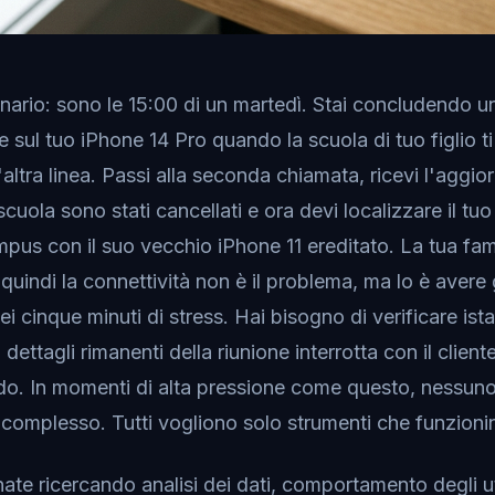
ario: sono le 15:00 di un martedì. Stai concludendo 
e sul tuo iPhone 14 Pro quando la scuola di tuo figlio t
altra linea. Passi alla seconda chiamata, ricevi l'aggi
cuola sono stati cancellati e ora devi localizzare il t
mpus con il suo vecchio iPhone 11 ereditato. La tua fami
quindi la connettività non è il problema, ma lo è avere g
ei cinque minuti di stress. Hai bisogno di verificare i
i dettagli rimanenti della riunione interrotta con il clien
rapido. In momenti di alta pressione come questo, nessun
omplesso. Tutti vogliono solo strumenti che funzionino
nate ricercando analisi dei dati, comportamento degli u