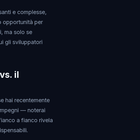
esanti e complesse,
o opportunità per
i, ma solo se
 gli sviluppatori
s. il
rse hai recentemente
 impegni — noterai
ianco a fianco rivela
ispensabili.