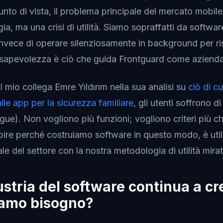
punto di vista, il problema principale del mercato mobi
a, ma una crisi di utilità. Siamo sopraffatti da softwa
invece di operare silenziosamente in background per ri
nsapevolezza è ciò che guida Frontguard come azienda
l mio collega Emre Yıldırım nella sua analisi su
ciò di c
le app per la sicurezza familiare
, gli utenti soffrono 
gue). Non vogliono più funzioni; vogliono criteri più ch
 capire perché costruiamo software in questo modo, è uti
le del settore con la nostra metodologia di utilità mirat
ustria del software continua a cr
iamo bisogno?